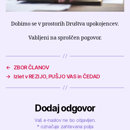
Dobimo se v prostorih Društva upokojencev.
Vabljeni na sproščen pogovor.
←
ZBOR ČLANOV
→
Izlet v REZIJO, PUŠJO VAS in ČEDAD
Dodaj odgovor
Vaš e-naslov ne bo objavljen.
*
označuje zahtevana polja